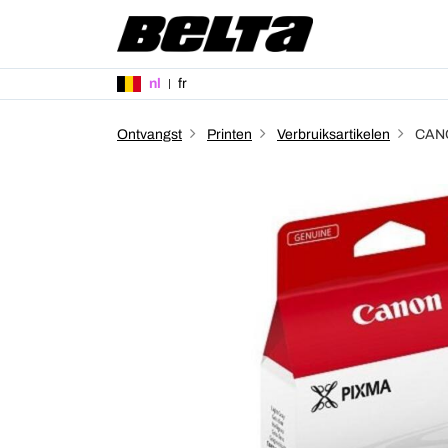
nl
fr
Ontvangst
Printen
Verbruiksartikelen
CANON