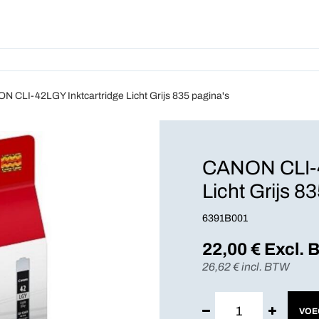
Producten
Abonnement
Wie We
 CLI-42LGY Inktcartridge Licht Grijs 835 pagina's
CANON CLI-4
Licht Grijs 8
6391B001
22,00
€ Excl.
26,62
€ incl. BTW
VOE