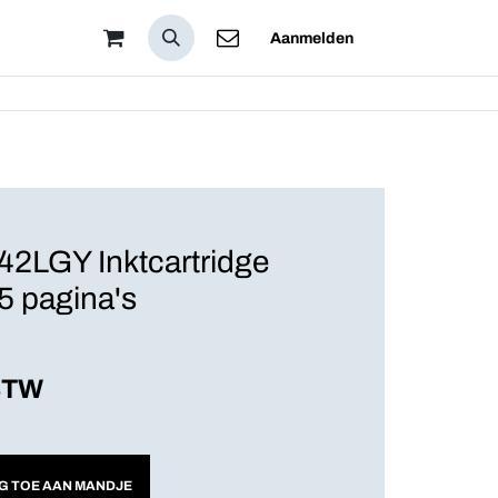
 Zijn
Aanmelden
2LGY Inktcartridge
35 pagina's
 BTW
G TOE AAN MANDJE