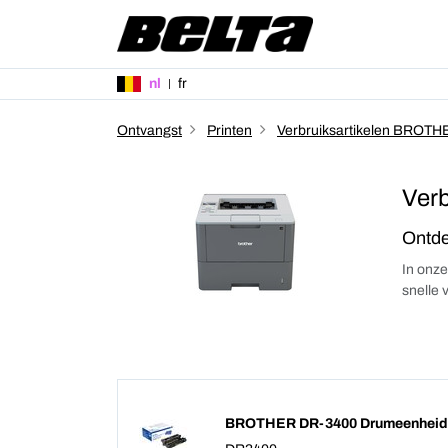
nl
fr
Ontvangst
Printen
Verbruiksartikelen BROTH
Verb
Ontde
In onze
snelle 
BROTHER DR-3400 Drumeenheid Z