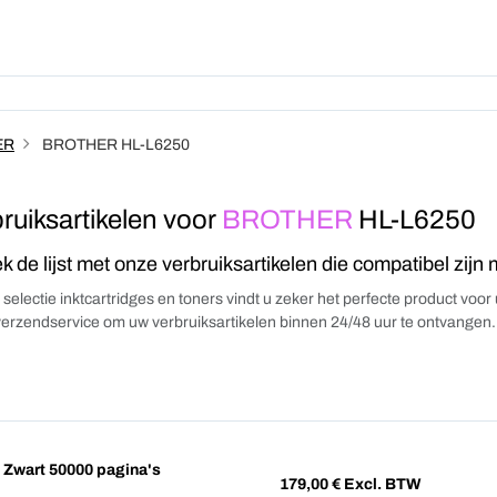
Producten
Abonnement
Wie We
ER
BROTHER HL-L6250
ruiksartikelen voor
BROTHER
HL-L6250
k de lijst met onze verbruiksartikelen die compatibel zijn
 selectie inktcartridges en toners vindt u zeker het perfecte product voo
verzendservice om uw verbruiksartikelen binnen 24/48 uur te ontvangen.
wart 50000 pagina's
179,00
€ Excl. BTW