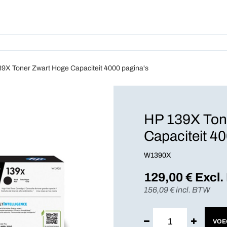
Producten
Abonnement
Wie We
39X Toner Zwart Hoge Capaciteit 4000 pagina's
HP 139X Ton
Capaciteit 4
W1390X
129,00
€ Excl
156,09
€ incl. BTW
VOE