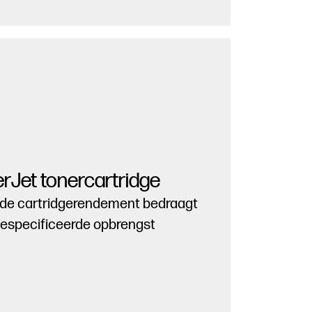
rJet tonercartridge
lde cartridgerendement bedraagt
Gespecificeerde opbrengst