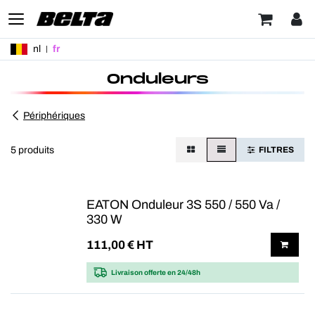
nl
fr
Onduleurs
Périphériques
5 produits
FILTRES
EATON Onduleur 3S 550 / 550 Va /
330 W
111,00
€ HT
Livraison offerte
en 24/48h