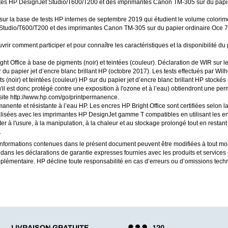
es HP DesignJet Studio/T600/T200 et des imprimantes Canon TM-305 sur du papie
r la base de tests HP internes de septembre 2019 qui étudient le volume colorim
tudio/T600/T200 et des imprimantes Canon TM-305 sur du papier ordinaire Oce 75
vrir comment participer et pour connaître les caractéristiques et la disponibilité 
t Office à base de pigments (noir) et teintées (couleur). Déclaration de WIR sur l
du papier jet d’encre blanc brillant HP (octobre 2017). Les tests effectués par Wil
noir) et teintées (couleur) HP sur du papier jet d’encre blanc brillant HP stockés
 qu'il est donc protégé contre une exposition à l'ozone et à l’eau) obtiendront une
 site http://www.hp.com/go/printpermanence.
nente et résistante à l’eau HP. Les encres HP Bright Office sont certifiées selon 
 réalisées avec les imprimantes HP DesignJet gamme T compatibles en utilisant les 
ter à l'usure, à la manipulation, à la chaleur et au stockage prolongé tout en restant 
.
formations contenues dans le présent document peuvent être modifiées à tout mom
 dans les déclarations de garantie expresses fournies avec les produits et servic
pplémentaire. HP décline toute responsabilité en cas d’erreurs ou d’omissions tec
LIVRAISON GRATUITE
120