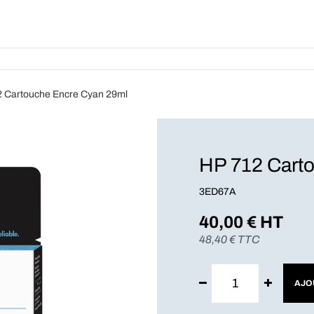
Produits
Forfait
A Pro
2 Cartouche Encre Cyan 29ml
HP 712 Cart
3ED67A
40,00
€ HT
48,40
€ TTC
AJO