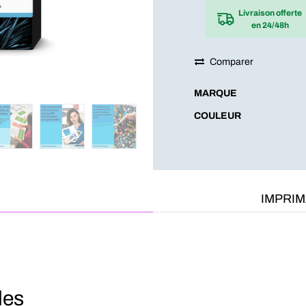
Livraison offerte
en 24/48h
Comparer
MARQUE
COULEUR
IMPRI
les