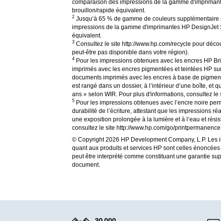
comparaison des impressions de la gamme d'imprimant
brouillon/rapide équivalent.
2
Jusqu’à 65 % de gamme de couleurs supplémentaire su
impressions de la gamme d'imprimantes HP DesignJet S
équivalent.
3
Consultez le site http://www.hp.com/recycle pour décou
peut-être pas disponible dans votre région).
4
Pour les impressions obtenues avec les encres HP Brigh
imprimés avec les encres pigmentées et teintées HP sur 
documents imprimés avec les encres à base de pigments (
est rangé dans un dossier, à l’intérieur d’une boîte, et
ans » selon WIR. Pour plus d'informations, consultez le
5
Pour les impressions obtenues avec l’encre noire perma
durabilité de l’écriture, attestant que les impressions
une exposition prolongée à la lumière et à l’eau et résis
consultez le site http://www.hp.com/go/printpermanence
© Copyright 2026 HP Development Company, L.P. Les in
quant aux produits et services HP sont celles énoncées
peut être interprété comme constituant une garantie su
document.
30 000