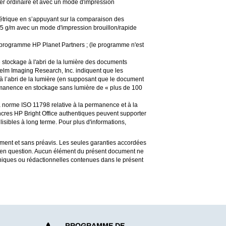
r ordinaire et avec un mode d'impression
étrique en s’appuyant sur la comparaison des
 g/m avec un mode d'impression brouillon/rapide
du programme HP Planet Partners ; (le programme n'est
e stockage à l'abri de la lumière des documents
helm Imaging Research, Inc. indiquent que les
 à l’abri de la lumière (en supposant que le document
 permanence en stockage sans lumière de « plus de 100
la norme ISO 11798 relative à la permanence et à la
encres HP Bright Office authentiques peuvent supporter
lisibles à long terme. Pour plus d'informations,
ent et sans préavis. Les seules garanties accordées
es en question. Aucun élément du présent document ne
hniques ou rédactionnelles contenues dans le présent
PROGRAMME DE