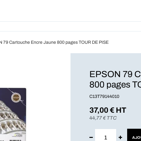
Produits
Forfait
A Pro
 79 Cartouche Encre Jaune 800 pages TOUR DE PISE
EPSON 79 Ca
800 pages 
C13T79144010
37,00
€ HT
44,77
€ TTC
AJO