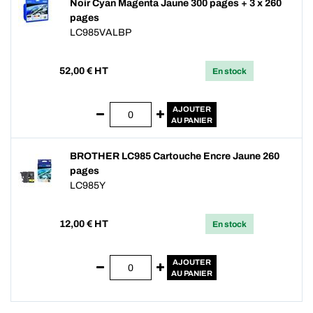
Noir Cyan Magenta Jaune 300 pages + 3 x 260
pages
LC985VALBP
52,00
€ HT
En stock
AJOUTER
AU PANIER
BROTHER LC985 Cartouche Encre Jaune 260
pages
LC985Y
12,00
€ HT
En stock
AJOUTER
AU PANIER