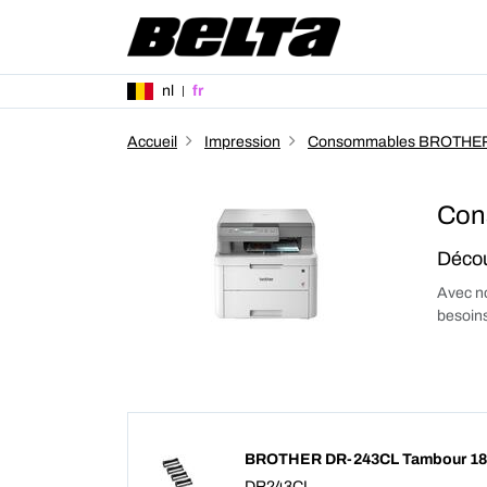
nl
fr
Accueil
Impression
Consommables BROTHE
Con
Décou
Avec no
besoins
BROTHER DR-243CL Tambour 18
DR243CL