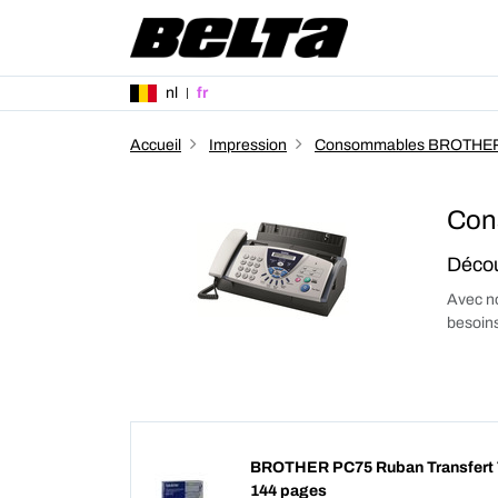
nl
fr
Accueil
Impression
Consommables BROTHE
Con
Décou
Avec no
besoins
BROTHER PC75 Ruban Transfert T
144 pages