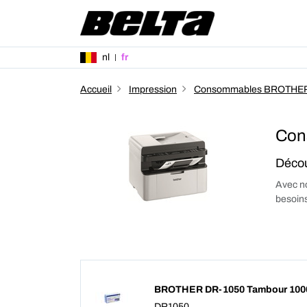
nl
fr
Accueil
Impression
Consommables BROTHE
Con
Décou
Avec no
besoins
BROTHER DR-1050 Tambour 100
DR1050