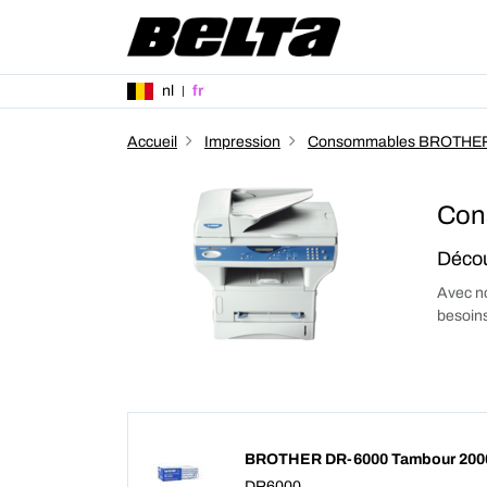
nl
fr
Accueil
Impression
Consommables BROTHE
Con
Décou
Avec no
besoins
BROTHER DR-6000 Tambour 200
DR6000