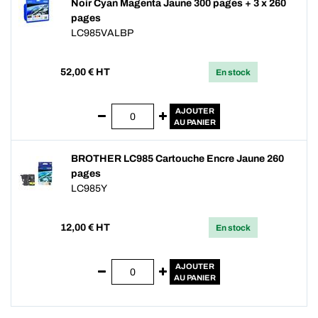
Noir Cyan Magenta Jaune 300 pages + 3 x 260
pages
LC985VALBP
52,00
€ HT
En stock
AJOUTER
AU PANIER
BROTHER LC985 Cartouche Encre Jaune 260
pages
LC985Y
12,00
€ HT
En stock
AJOUTER
AU PANIER