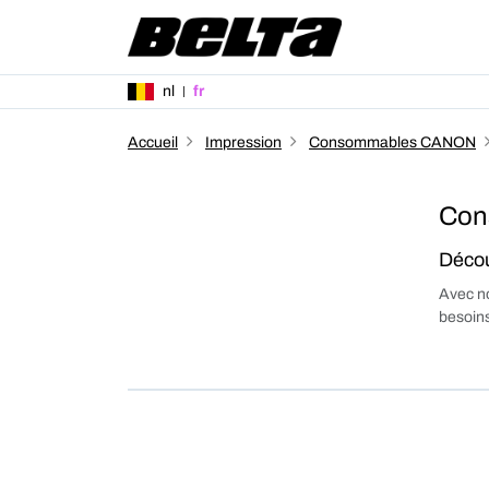
nl
fr
Accueil
Impression
Consommables CANON
Con
Décou
Avec no
besoins