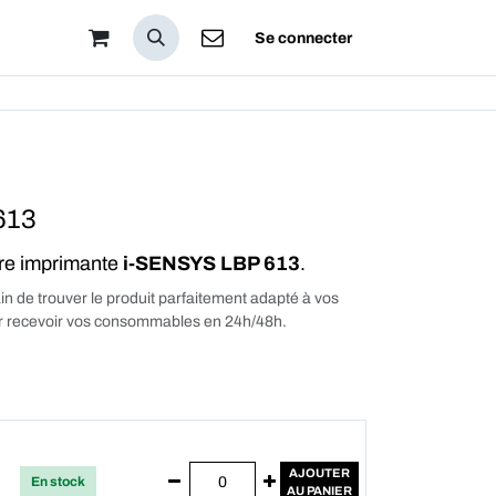
pos
Se connecter
613
tre imprimante
i-SENSYS LBP 613
.
in de trouver le produit parfaitement adapté à vos
our recevoir vos consommables en 24h/48h.
AJOUTER
En stock
AU PANIER