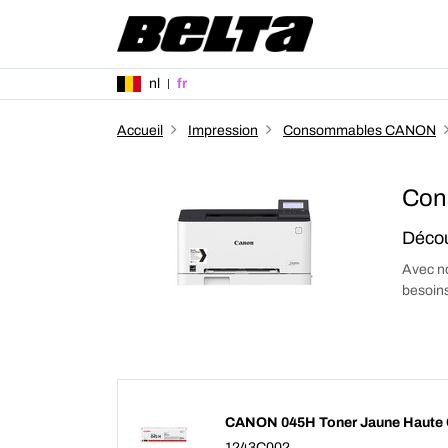
nl
fr
Accueil
Impression
Consommables CANON
Con
Décou
Avec no
besoins
CANON 045H Toner Jaune Haute 
1243C002