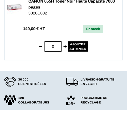
CANON 055H Toner Noir Haute Capacité 7600
pages
3020C002
149,00
€ HT
En stock
AJOUTER
AU PANIER
30 000
LIVRAISON GRATUITE
CLIENTS FIDÈLES
EN 24/48H
120
PROGRAMME DE
COLLABORATEURS
RECYCLAGE