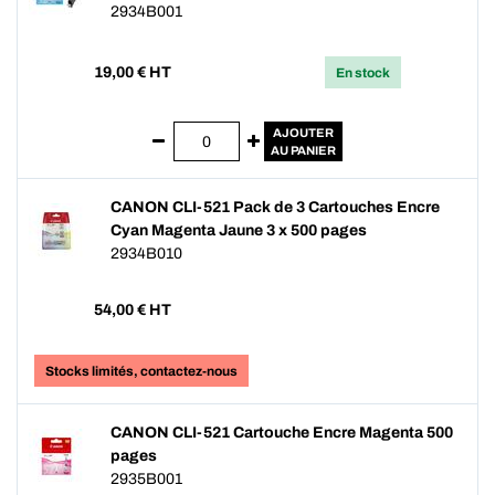
2934B001
19,00
€ HT
En stock
AJOUTER
AU PANIER
CANON CLI-521 Pack de 3 Cartouches Encre
Cyan Magenta Jaune 3 x 500 pages
2934B010
54,00
€ HT
Stocks limités, contactez-nous
CANON CLI-521 Cartouche Encre Magenta 500
pages
2935B001