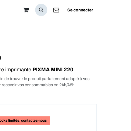
pos
Se connecter
0
tre imprimante
PIXMA MINI 220
.
in de trouver le produit parfaitement adapté à vos
our recevoir vos consommables en 24h/48h.
ocks limités, contactez-nous