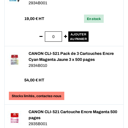
2934B001
19,00
€ HT
En stock
AJOUTER
AU PANIER
CANON CLI-521 Pack de 3 Cartouches Encre
Cyan Magenta Jaune 3 x 500 pages
2934B010
54,00
€ HT
Stocks limités, contactez-nous
CANON CLI-521 Cartouche Encre Magenta 500
pages
2935B001