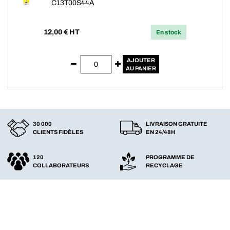
C13T00S44A
12,00
€ HT
En stock
AJOUTER
AU PANIER
30 000
LIVRAISON GRATUITE
CLIENTS FIDÈLES
EN 24/48H
120
PROGRAMME DE
COLLABORATEURS
RECYCLAGE