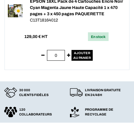
EPSON 18XL Pack de 4 Cartouches Encre Noir
Cyan Magenta Jaune Haute Capacité 1 x 470
pages + 3 x 450 pages PAQUERETTE
C13T18164012
129,00
€ HT
En stock
AJOUTER
AU PANIER
30 000
LIVRAISON GRATUITE
CLIENTS FIDÈLES
EN 24/48H
120
PROGRAMME DE
COLLABORATEURS
RECYCLAGE