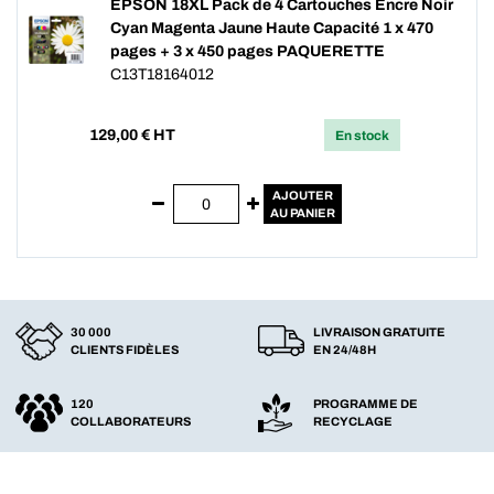
EPSON 18XL Pack de 4 Cartouches Encre Noir
Cyan Magenta Jaune Haute Capacité 1 x 470
pages + 3 x 450 pages PAQUERETTE
C13T18164012
129,00
€ HT
En stock
AJOUTER
AU PANIER
30 000
LIVRAISON GRATUITE
CLIENTS FIDÈLES
EN 24/48H
120
PROGRAMME DE
COLLABORATEURS
RECYCLAGE