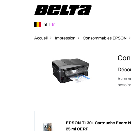
nl
fr
Accueil
Impression
Consommables EPSON
Con
Décou
Avec no
besoins
EPSON T1301 Cartouche Encre No
25 ml CERF