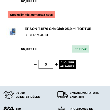
42,00
€ HT
Stocks limités, contactez-nous
EPSON T1579 Gris Clair 25,9 ml TORTUE
C13T15794010
44,00
€ HT
En stock
AJOUTER
AU PANIER
30 000
LIVRAISON GRATUITE
CLIENTS FIDÈLES
EN 24/48H
120
PROGRAMME DE