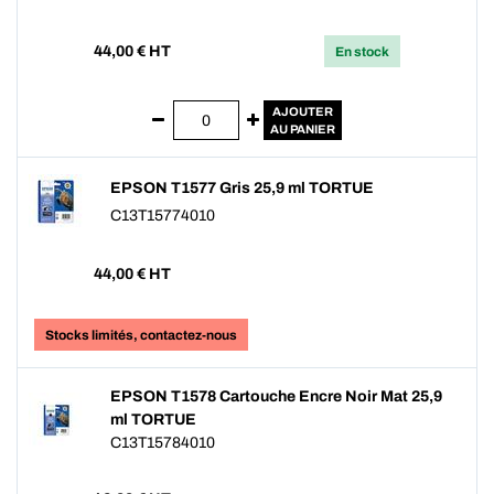
44,00
€ HT
En stock
AJOUTER
AU PANIER
EPSON T1577 Gris 25,9 ml TORTUE
C13T15774010
44,00
€ HT
Stocks limités, contactez-nous
EPSON T1578 Cartouche Encre Noir Mat 25,9
ml TORTUE
C13T15784010