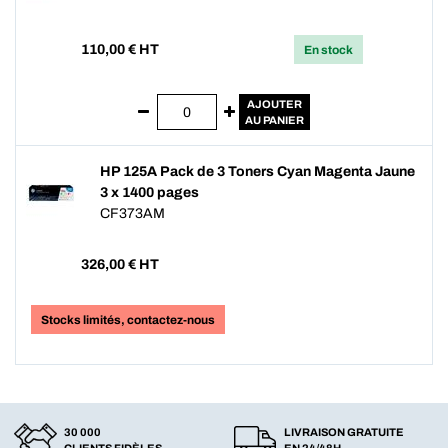
110,00
€ HT
En stock
AJOUTER
AU PANIER
HP 125A Pack de 3 Toners Cyan Magenta Jaune
3 x 1400 pages
CF373AM
326,00
€ HT
Stocks limités, contactez-nous
30 000
LIVRAISON GRATUITE
CLIENTS FIDÈLES
EN 24/48H