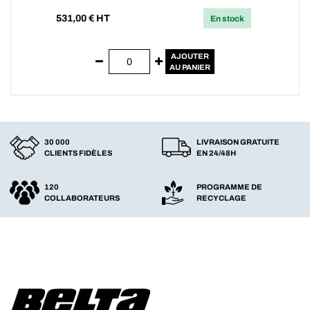
531,00
€ HT
En stock
AJOUTER
AU PANIER
30 000
LIVRAISON GRATUITE
CLIENTS FIDÈLES
EN 24/48H
120
PROGRAMME DE
COLLABORATEURS
RECYCLAGE