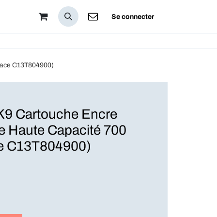
pos
Se connecter
place C13T804900)
9 Cartouche Encre
ire Haute Capacité 700
e C13T804900)