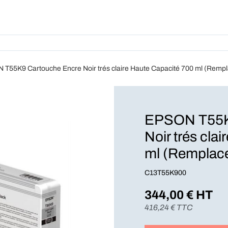
Produits
Forfait
A Pro
T55K9 Cartouche Encre Noir trés claire Haute Capacité 700 ml (Rem
EPSON T55K
Noir trés cla
ml (Remplac
C13T55K900
344,00
€ HT
416,24
€ TTC