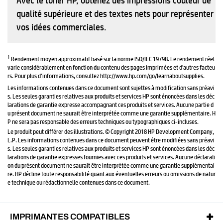
qualité supérieure et des textes nets pour représenter
vos idées commerciales.
1
Rendement moyen approximatif basé sur la norme ISO/IEC 19798. Le rendement réel
varie considérablement en fonction du contenu des pages imprimées et d'autres facteu
rs. Pour plus d’informations, consultez http://www.hp.com/go/learnaboutsupplies.
Les informations contenues dans ce document sont sujettes à modification sans préavi
s. Les seules garanties relatives aux produits et services HP sont énoncées dans les déc
larations de garantie expresse accompagnant ces produits et services. Aucune partie d
u présent document ne saurait être interprétée comme une garantie supplémentaire. H
P ne sera pas responsable des erreurs techniques ou typographiques ci-incluses.
Le produit peut différer des illustrations. © Copyright 2018 HP Development Company,
L.P. Les informations contenues dans ce document peuvent être modifiées sans préavi
s. Les seules garanties relatives aux produits et services HP sont énoncées dans les déc
larations de garantie expresses fournies avec ces produits et services. Aucune déclarati
on du présent document ne saurait être interprétée comme une garantie supplémentai
re. HP décline toute responsabilité quant aux éventuelles erreurs ou omissions de natur
e technique ou rédactionnelle contenues dans ce document.
IMPRIMANTES COMPATIBLES